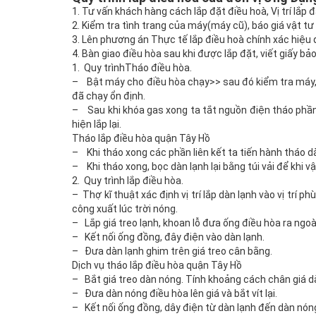
1. Tư vấn khách hàng cách lắp đặt điều hoà, Vị trí lắp 
2. Kiểm tra tình trang của máy(máy cũ), báo giá vật t
3. Lên phương án Thực tế lắp điều hoà chính xác hiệu
4. Bàn giao điều hòa sau khi được lắp đặt, viết giấy bả
1. Quy trìnhTháo điều hòa.
– Bật máy cho điều hòa chạy>> sau đó kiểm tra máy, nế
đã chạy ổn định.
– Sau khi khóa gas xong ta tắt nguồn điện tháo phần 
hiện lắp lại.
Tháo lắp điều hòa quận Tây Hồ
– Khi tháo xong các phần liên kết ta tiến hành tháo d
– Khi tháo xong, bọc dàn lạnh lại bằng túi vải để khi v
2. Quy trình lắp điều hòa.
– Thợ kĩ thuật xác định vị trí lắp dàn lạnh vào vị trí
công xuất lúc trời nóng.
– Lắp giá treo lạnh, khoan lỗ đưa ống điều hòa ra ngoà
– Kết nối ống đồng, đây điện vào dàn lạnh.
– Đưa dàn lạnh ghim trên giá treo cân bằng.
Dịch vụ tháo lắp điều hòa quận Tây Hồ
– Bắt giá treo dàn nóng. Tính khoảng cách chân giá dà
– Đưa dàn nóng điều hòa lên giá và bắt vít lại.
– Kết nối ống đồng, dây điện từ dàn lạnh đến dàn nón