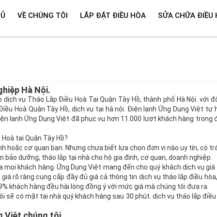
HỦ
VỀ CHÚNG TÔI
LẮP ĐẶT ĐIỀU HÒA
SỬA CHỮA ĐIỀU
hiệp Hà Nội.
 dịch vụ Tháo Lắp Điều Hoà Tại Quận Tây Hồ, thành phố Hà Nội. với đ
iều Hoà Quận Tây Hồ, dịch vụ tại hà nội. Điện lạnh Ứng Dụng Việt tự 
 điện lạnh Ứng Dụng Việt đã phục vụ hơn 11.000 lượt khách hàng trong
 Hoà tại Quận Tây Hồ?
nh hoặc cơ quan bạn. Nhưng chưa biết lựa chọn đơn vị nào uy tín, có t
n bảo dưỡng, tháo lắp tại nhà cho hộ gia đình, cơ quan, doanh nghiệp.
ủa mọi khách hàng. Ứng Dụng Việt mang đến cho quý khách dịch vụ giá
iá rõ ràng cung cấp đầy đủ giá cả thông tin dịch vụ tháo lắp điều hòa,
99% khách hàng đều hài lòng đồng ý với mức giá mà chúng tôi đưa ra.
i sẽ có mặt tại nhà quý khách hàng sau 30 phút. dịch vụ tháo lắp điề
 Việt chúng tôi.