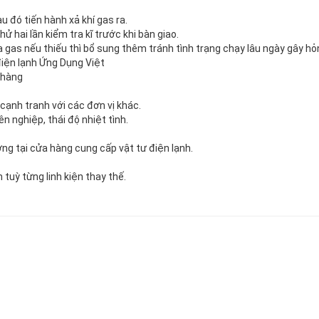
 đó tiến hành xả khí gas ra.
 hai lần kiểm tra kĩ trước khi bàn giao.
 gas nếu thiếu thì bổ sung thêm tránh tình trạng chạy lâu ngày gây hỏn
iện lạnh Ứng Dụng Việt
 hàng
 cạnh tranh với các đơn vị khác.
n nghiệp, thái độ nhiệt tình.
ường tại cửa hàng cung cấp vật tư điện lạnh.
tuỳ từng linh kiện thay thế.