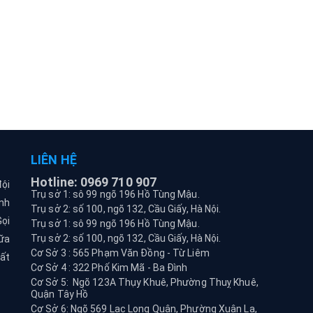
LIÊN HỆ
Hotline: 0969 710 907
đội
Trụ sở 1: sô 99 ngõ 196 Hồ Tùng Mậu.
nh
Trụ sở 2: số 100, ngõ 132, Cầu Giấy, Hà Nội.
Gọi
Trụ sở 1: sô 99 ngõ 196 Hồ Tùng Mậu.
Trụ sở 2: số 100, ngõ 132, Cầu Giấy, Hà Nội.
ữa
Cơ Sở 3 : 565 Phạm Văn Đồng - Từ Liêm
hất
Cơ Sở 4 : 322 Phố Kim Mã - Ba Đình
Cơ Sở 5: Ngõ 123A Thụy Khuê, Phường Thuỵ Khuê,
Quận Tây Hồ
Cơ Sở 6: Ngõ 569 Lạc Long Quân, Phường Xuân La,