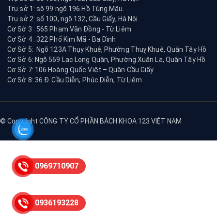
Trụ sở 1: sô 99 ngõ 196 Hồ Tùng Mậu.
Trụ sở 2: số 100, ngõ 132, Cầu Giấy, Hà Nội.
Cơ Sở 3 : 565 Phạm Văn Đồng - Từ Liêm
Cơ Sở 4 : 322 Phố Kim Mã - Ba Đình
Cơ Sở 5: Ngõ 123A Thụy Khuê, Phường Thuỵ Khuê, Quận Tây Hồ
Cơ Sở 6: Ngõ 569 Lạc Long Quân, Phường Xuân La, Quận Tây Hồ
Cơ Sở 7: 106 Hoàng Quốc Việt – Quận Cầu Giấy
Cơ Sở 8: 36 Đ. Cầu Diễn, Phúc Diễn, Từ Liêm
© Copyright CÔNG TY CỔ PHẦN BÁCH KHOA 123 VIỆT NAM
0969710907
0936193228